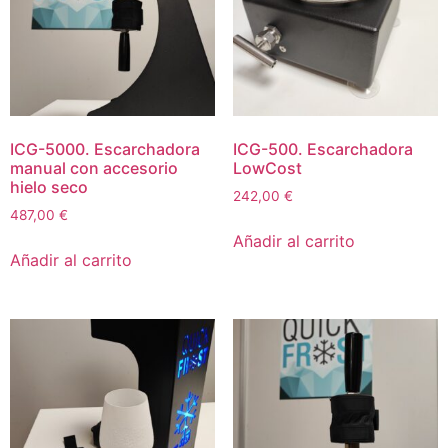
ICG-5000. Escarchadora
ICG-500. Escarchadora
manual con accesorio
LowCost
hielo seco
242,00
€
487,00
€
Añadir al carrito
Añadir al carrito