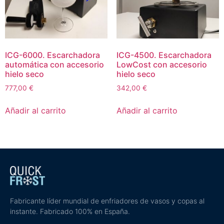
ICG-6000. Escarchadora
ICG-4500. Escarchadora
automática con accesorio
LowCost con accesorio
hielo seco
hielo seco
777,00
€
342,00
€
Añadir al carrito
Añadir al carrito
Fabricante líder mundial de enfriadores de vasos y copas al
instante. Fabricado 100% en España.