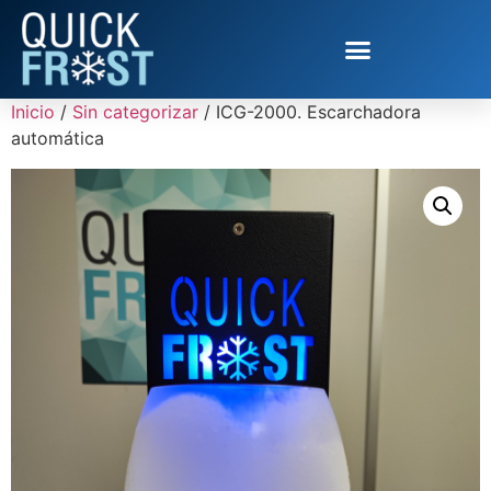
Inicio
/
Sin categorizar
/ ICG-2000. Escarchadora
automática